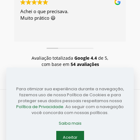
Achei o que precisava.
Exc
Muito prático 😃
Eu 
Avaliação totalizada
Google
4.4
de 5,
com base em
54 avaliações
Para otimizar sua experiência durante a navegação,
fazemos uso de nossa Política de Cookies e para
proteger seus dados pessoais respeitamos nossa
Política de Privacidade
. Ao seguir com a navegação
você concorda com nossas políticas.
Copyright © 2026 | ASSEMA | CNPJ: 03.684.677/0001-84
Saiba mais
Desenvolvido pela
Publicidade UP
Aceitar