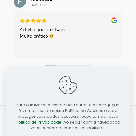
2024-09-24
Achei o que precisava.
Exc
Muito prático
Eu 
Avaliação totalizada
Google
4.4
de 5,
com base em
54 avaliações
Para otimizar sua experiência durante a navegação,
fazemos uso de nossa Política de Cookies e para
proteger seus dados pessoais respeitamos nossa
Política de Privacidade
. Ao seguir com a navegação
você concorda com nossas políticas.
Copyright © 2026 | ASSEMA | CNPJ: 03.684.677/0001-84