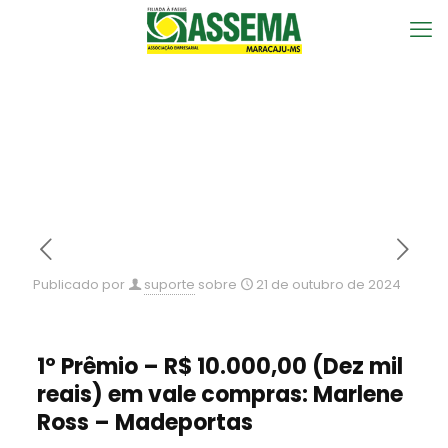
ASSEMA realiza sorteio final da
Campanha Natal Legal é no
Comércio Local, confira os
ganhadores
Publicado por
suporte
sobre
21 de outubro de 2024
1º Prêmio – R$ 10.000,00 (Dez mil
reais) em vale compras: Marlene
Ross – Madeportas