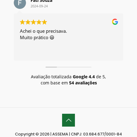
Fati Souza
2024-09-24
Achei o que precisava.
Exc
Muito prático 😃
Eu 
Avaliação totalizada
Google
4.4
de 5,
com base em
54 avaliações
Copyright © 2026 | ASSEMA | CNPJ: 03.684.677/0001-84