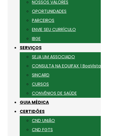
NOSSOS VALORES
OPORTUNIDADES
PARCEIROS
ENVIE SEU CURRÍCULO
IBGE
SERVIÇOS
SEJA UM ASSOCIADO
CONSULTA NA EQUIFAX | BoaVista
SINCARD
CURSOS
CONVÊNIOS DE SAÚDE
GUIA MÉDICA
CERTIDÕES
CND UNIÃO
CND FGTS