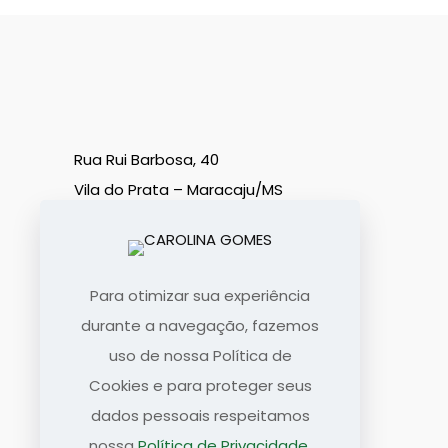
Rua Rui Barbosa, 40
Vila do Prata – Maracaju/MS
79150-000
(67) 3454-1820
Para otimizar sua experiência
WhatsApp
durante a navegação, fazemos
uso de nossa Política de
Cookies e para proteger seus
dados pessoais respeitamos
nossa
Política de Privacidade
.