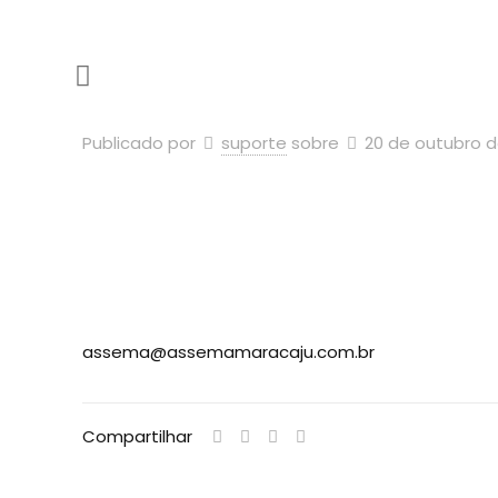
Publicado por
suporte
sobre
20 de outubro d
assema@assemamaracaju.com.br
Compartilhar