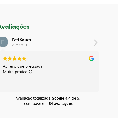
Avaliações
Fati Souza
El
2024-09-24
202
Achei o que precisava.
Excelen
Muito prático 😃
recome
Avaliação totalizada
Google
4.4
de 5,
com base em
54 avaliações