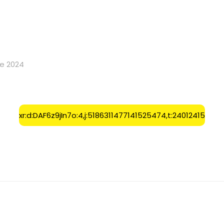
e 2024
xr:d:DAF6z9jIn7o:4,j:5186311477141525474,t:24012415