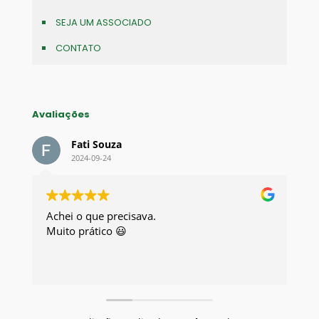
SEJA UM ASSOCIADO
CONTATO
Avaliações
Fati Souza
2024-09-24
Achei o que precisava.
Exc
Muito prático 😃
Eu 