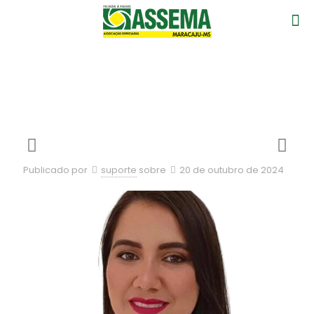
DIANA MABEL GARAY SANCHEZ
CAVALCANTE
Publicado por
suporte
sobre
20 de outubro de 2024