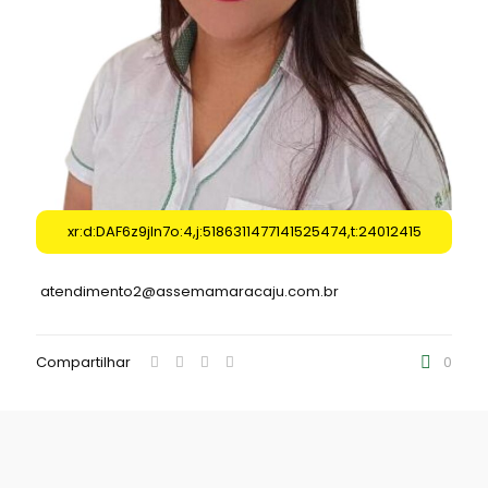
xr:d:DAF6z9jIn7o:4,j:5186311477141525474,t:24012415
atendimento2@assemamaracaju.com.br
Compartilhar
0